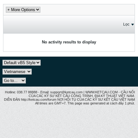
Lọc
No activity results to display
Hotline: 038.77 88888 - Email: support@ketcau.com | WWW.KETCAU.COM - CẦU NỐI
CỦA CÁC KỸ SƯ KẾT CẤU CÔNG TRÌNH, ĐỊA KỸ THUẬT VIỆT NAM.
DIỄN ĐÀN http://ketcau.com/forum NƠI HỘI TỤ CỦA CÁC KỸ SƯ KẾT CÂU VIỆT NAM
All times are GMT+7. This page was generated at cách đây 1 phút.