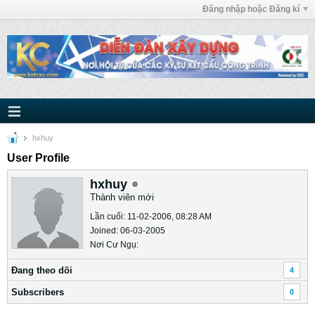
Đăng nhập hoặc Đăng kí
hxhuy
User Profile
hxhuy
Thành viên mới
Lần cuối: 11-02-2006, 08:28 AM
Joined: 06-03-2005
Nơi Cư Ngụ:
Ðang theo dõi
4
Subscribers
0