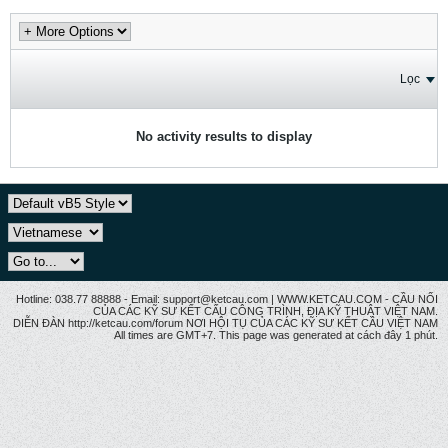
Lọc
No activity results to display
Hotline: 038.77 88888 - Email: support@ketcau.com | WWW.KETCAU.COM - CẦU NỐI
CỦA CÁC KỸ SƯ KẾT CẤU CÔNG TRÌNH, ĐỊA KỸ THUẬT VIỆT NAM.
DIỄN ĐÀN http://ketcau.com/forum NƠI HỘI TỤ CỦA CÁC KỸ SƯ KẾT CÂU VIỆT NAM
All times are GMT+7. This page was generated at cách đây 1 phút.