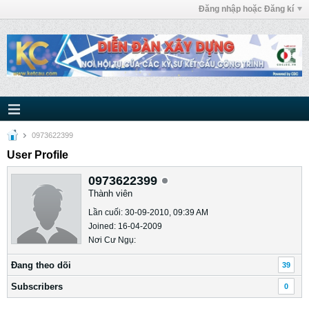
Đăng nhập hoặc Đăng kí
0973622399
User Profile
0973622399
Thành viên
Lần cuối: 30-09-2010, 09:39 AM
Joined: 16-04-2009
Nơi Cư Ngụ:
Ðang theo dõi
39
Subscribers
0