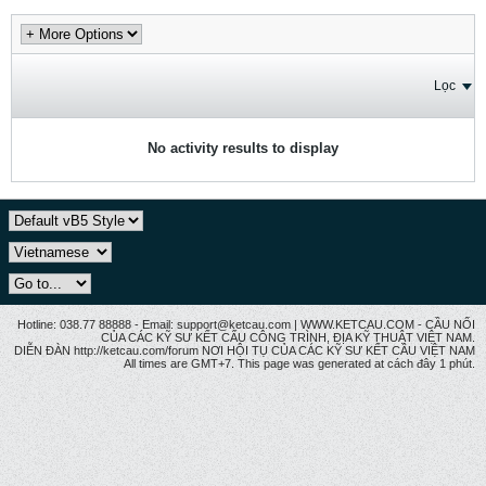
Lọc
No activity results to display
Hotline: 038.77 88888 - Email: support@ketcau.com | WWW.KETCAU.COM - CẦU NỐI
CỦA CÁC KỸ SƯ KẾT CẤU CÔNG TRÌNH, ĐỊA KỸ THUẬT VIỆT NAM.
DIỄN ĐÀN http://ketcau.com/forum NƠI HỘI TỤ CỦA CÁC KỸ SƯ KẾT CÂU VIỆT NAM
All times are GMT+7. This page was generated at cách đây 1 phút.