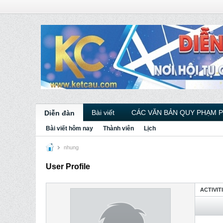
Bài viết
CÁC VĂN BẢN QUY PHẠM 
Diễn đàn
Bài viết hôm nay
Thành viên
Lịch
nhung
User Profile
ACTIVIT