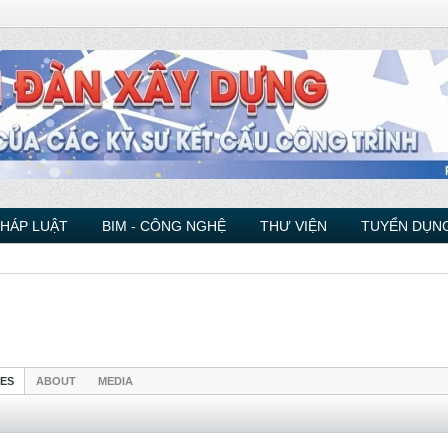
PHÁP LUẬT
BIM - CÔNG NGHỆ
THƯ VIỆN
TUYỂN DỤNG
IES
ABOUT
MEDIA