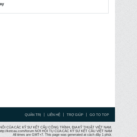
lay
QUẢN TRỊ
LIÊN HỆ
TRỢ GIÚP
GO TO TOP
CẦU NỐI CỦA CÁC KỸ SƯ KẾT CẤU CÔNG TRÌNH, ĐỊA KỸ THUẬT VIỆT NAM.
ttp://ketcau.com/forum NƠI HỘI TỤ CỦA CÁC KỸ SƯ KẾT CÂU VIỆT NAM
All times are GMT+7. This page was generated at cách đây 1 phút.