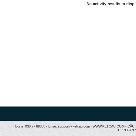
No activity results to disp
Hotline: 038.77 88888 - Email: support@ketcau.com | WWW.KETCAU.COM - 
DIỄN ĐÀN h