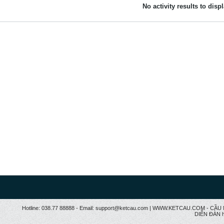
No activity results to disp
Hotline: 038.77 88888 - Email: support@ketcau.com | WWW.KETCAU.COM - 
DIỄN ĐÀN h