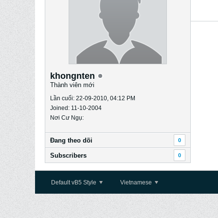
khongnten
Thành viên mới
Lần cuối: 22-09-2010, 04:12 PM
Joined: 11-10-2004
Nơi Cư Ngụ:
Ðang theo dõi
0
Subscribers
0
Default vB5 Style
Vietnamese