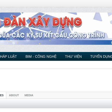
PHÁP LUẬT
BIM - CÔNG NGHỆ
THƯ VIỆN
TUYỂN DỤNG
IES
ABOUT
MEDIA