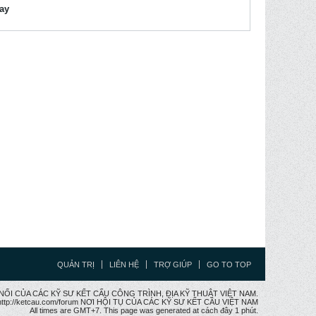
lay
QUẢN TRỊ
LIÊN HỆ
TRỢ GIÚP
GO TO TOP
CẦU NỐI CỦA CÁC KỸ SƯ KẾT CẤU CÔNG TRÌNH, ĐỊA KỸ THUẬT VIỆT NAM.
ttp://ketcau.com/forum NƠI HỘI TỤ CỦA CÁC KỸ SƯ KẾT CÂU VIỆT NAM
All times are GMT+7. This page was generated at cách đây 1 phút.