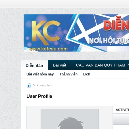
Bài viết
CÁC VĂN BẢN QUY PHẠM 
Diễn đàn
Bài viết hôm nay
Thành viên
Lịch
khongnten
User Profile
ACTIVIT