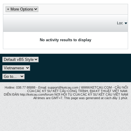
Lọc
No activity results to display
Hotline: 038.77 88888 - Email: support@ketcau.com | WWW.KETCAU.COM - CẦU NỐI
CỦA CÁC KỸ SƯ KẾT CẤU CÔNG TRÌNH, ĐỊA KỸ THUẬT VIỆT NAM.
DIỄN ĐÀN http://ketcau.com/forum NƠI HỘI TỤ CỦA CÁC KỸ SƯ KẾT CÂU VIỆT NAM
All times are GMT+7. This page was generated at cách đây 1 phút.