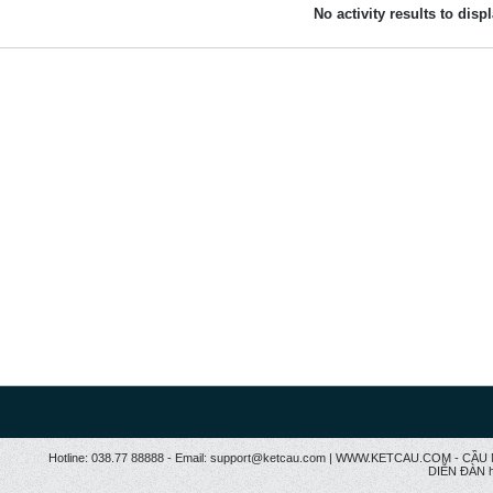
No activity results to disp
Hotline: 038.77 88888 - Email: support@ketcau.com | WWW.KETCAU.COM - 
DIỄN ĐÀN h