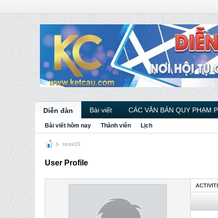
Bài viết
CÁC VĂN BẢN QUY PHẠM 
Diễn đàn
Bài viết hôm nay
Thành viên
Lịch
sirex03
User Profile
ACTIVIT