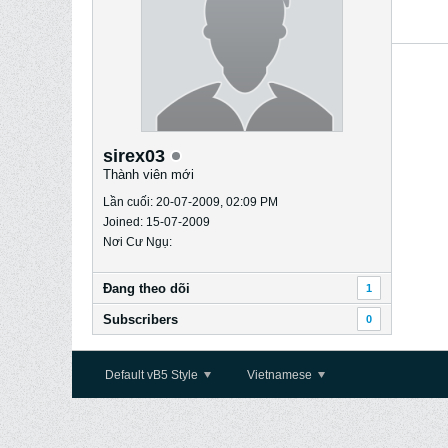
sirex03
Thành viên mới
Lần cuối: 20-07-2009, 02:09 PM
Joined: 15-07-2009
Nơi Cư Ngụ:
Ðang theo dõi
1
Subscribers
0
Default vB5 Style
Vietnamese