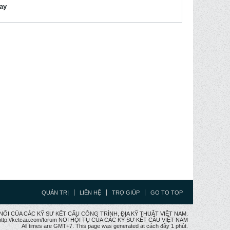
lay
QUẢN TRỊ
LIÊN HỆ
TRỢ GIÚP
GO TO TOP
CẦU NỐI CỦA CÁC KỸ SƯ KẾT CẤU CÔNG TRÌNH, ĐỊA KỸ THUẬT VIỆT NAM.
ttp://ketcau.com/forum NƠI HỘI TỤ CỦA CÁC KỸ SƯ KẾT CÂU VIỆT NAM
All times are GMT+7. This page was generated at cách đây 1 phút.