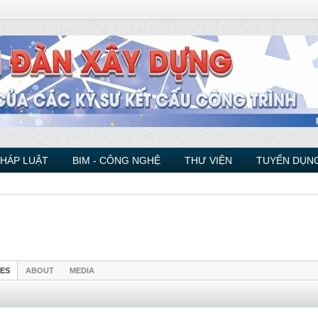
PHÁP LUẬT
BIM - CÔNG NGHỆ
THƯ VIỆN
TUYỂN DỤNG
IES
ABOUT
MEDIA