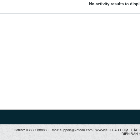
No activity results to disp
Hotline: 038.77 88888 - Email: support@ketcau.com | WWW.KETCAU.COM - 
DIỄN ĐÀN h