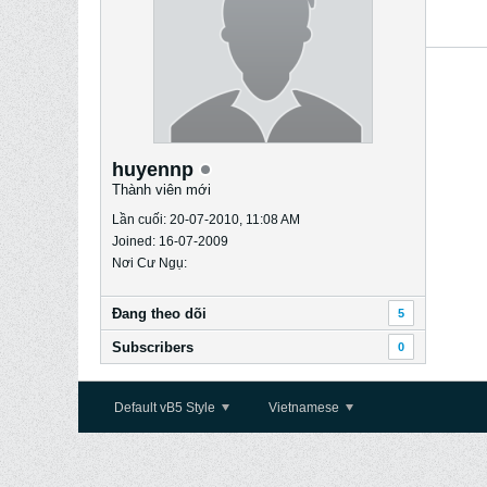
huyennp
Thành viên mới
Lần cuối: 20-07-2010, 11:08 AM
Joined: 16-07-2009
Nơi Cư Ngụ:
Ðang theo dõi
5
Subscribers
0
Default vB5 Style
Vietnamese