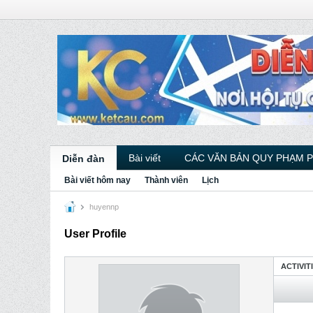
Bài viết
CÁC VĂN BẢN QUY PHẠM 
Diễn đàn
Bài viết hôm nay
Thành viên
Lịch
huyennp
User Profile
ACTIVIT