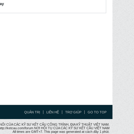
lay
QUẢN TRỊ
LIÊN HỆ
TRỢ GIÚP
GO TO TOP
CẦU NỐI CỦA CÁC KỸ SƯ KẾT CẤU CÔNG TRÌNH, ĐỊA KỸ THUẬT VIỆT NAM.
ttp://ketcau.com/forum NƠI HỘI TỤ CỦA CÁC KỸ SƯ KẾT CÂU VIỆT NAM
All times are GMT+7. This page was generated at cách đây 1 phút.