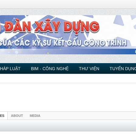
PHÁP LUẬT
BIM - CÔNG NGHỆ
THƯ VIỆN
TUYỂN DỤNG
IES
ABOUT
MEDIA