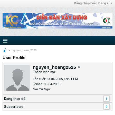
Đăng nhập hoặc Đăng kí
nguyen_hoang2525
User Profile
nguyen_hoang2525
Thành viên mới
Lần cuối: 23-04-2005, 09:01 PM
Joined: 03-04-2005
Nơi Cư Ngụ:
Ðang theo dõi
3
Subscribers
0