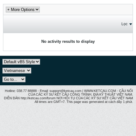
Lọc
No activity results to display
Hotline: 038.77 88888 - Email: support@ketcau.com | WWW.KETCAU.COM - CẦU NỐI
CỦA CÁC KỸ SƯ KẾT CẤU CÔNG TRÌNH, ĐỊA KỸ THUẬT VIỆT NAM.
DIỄN ĐÀN http://ketcau.com/forum NƠI HỘI TỤ CỦA CÁC KỸ SƯ KẾT CÂU VIỆT NAM
All times are GMT+7. This page was generated at cách đây 1 phút.