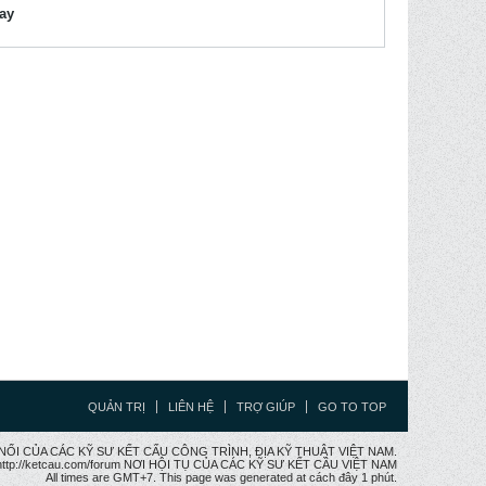
lay
QUẢN TRỊ
LIÊN HỆ
TRỢ GIÚP
GO TO TOP
CẦU NỐI CỦA CÁC KỸ SƯ KẾT CẤU CÔNG TRÌNH, ĐỊA KỸ THUẬT VIỆT NAM.
ttp://ketcau.com/forum NƠI HỘI TỤ CỦA CÁC KỸ SƯ KẾT CÂU VIỆT NAM
All times are GMT+7. This page was generated at cách đây 1 phút.