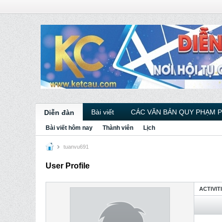
Bài viết
CÁC VĂN BẢN QUY PHẠM 
Diễn đàn
Bài viết hôm nay
Thành viên
Lịch
tuanvu691
User Profile
ACTIVIT