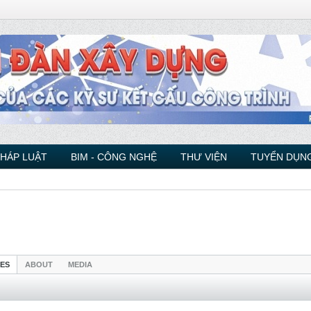
PHÁP LUẬT
BIM - CÔNG NGHỆ
THƯ VIỆN
TUYỂN DỤNG
IES
ABOUT
MEDIA