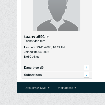
tuanvu691
Thành viên mới
Lần cuối: 23-11-2005, 10:49 AM
Joined: 04-04-2005
Nơi Cư Ngụ:
Ðang theo dõi
4
Subscribers
0
Default vB5 Style
Vietnamese