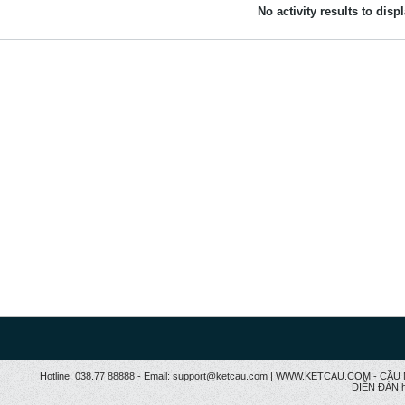
No activity results to disp
Hotline: 038.77 88888 - Email: support@ketcau.com | WWW.KETCAU.COM - 
DIỄN ĐÀN h