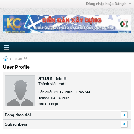
Đăng nhập hoặc Đăng kí
atuan_56
User Profile
atuan_56
Thành viên mới
Lần cuối: 29-12-2005, 11:45 AM
Joined: 04-04-2005
Nơi Cư Ngụ:
Ðang theo dõi
4
Subscribers
0