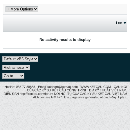
Lọc
No activity results to display
Hotline: 038.77 88888 - Email: support@ketcau.com | WWW.KETCAU.COM - CẦU NỐI
CỦA CÁC KỸ SƯ KẾT CẤU CÔNG TRÌNH, ĐỊA KỸ THUẬT VIỆT NAM.
DIỄN ĐÀN http://ketcau.com/forum NƠI HỘI TỤ CỦA CÁC KỸ SƯ KẾT CÂU VIỆT NAM
All times are GMT+7. This page was generated at cách đây 1 phút.