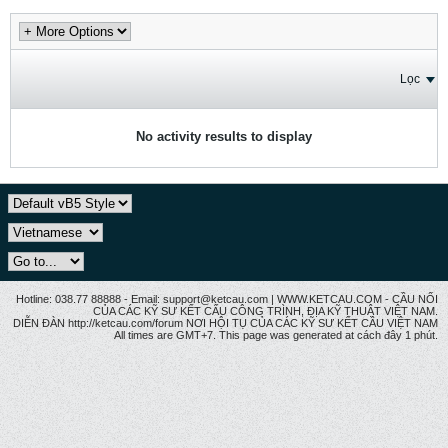
Lọc
No activity results to display
Hotline: 038.77 88888 - Email: support@ketcau.com | WWW.KETCAU.COM - CẦU NỐI
CỦA CÁC KỸ SƯ KẾT CẤU CÔNG TRÌNH, ĐỊA KỸ THUẬT VIỆT NAM.
DIỄN ĐÀN http://ketcau.com/forum NƠI HỘI TỤ CỦA CÁC KỸ SƯ KẾT CÂU VIỆT NAM
All times are GMT+7. This page was generated at cách đây 1 phút.