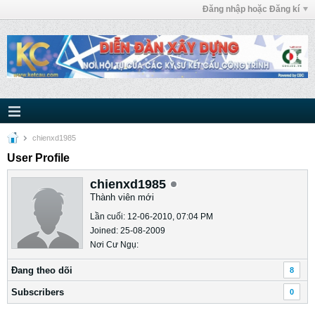
Đăng nhập hoặc Đăng kí
chienxd1985
User Profile
chienxd1985
Thành viên mới
Lần cuối: 12-06-2010, 07:04 PM
Joined: 25-08-2009
Nơi Cư Ngụ:
Ðang theo dõi
8
Subscribers
0