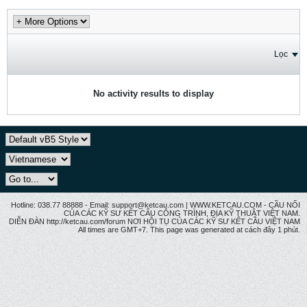
Lọc
No activity results to display
Hotline: 038.77 88888 - Email: support@ketcau.com | WWW.KETCAU.COM - CẦU NỐI
CỦA CÁC KỸ SƯ KẾT CẤU CÔNG TRÌNH, ĐỊA KỸ THUẬT VIỆT NAM.
DIỄN ĐÀN http://ketcau.com/forum NƠI HỘI TỤ CỦA CÁC KỸ SƯ KẾT CÂU VIỆT NAM
All times are GMT+7. This page was generated at cách đây 1 phút.