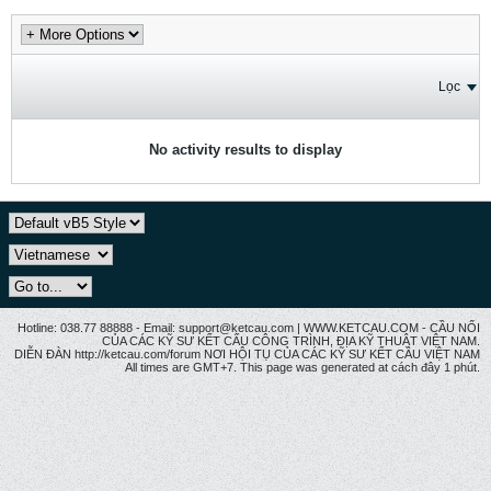
Lọc
No activity results to display
Hotline: 038.77 88888 - Email: support@ketcau.com | WWW.KETCAU.COM - CẦU NỐI
CỦA CÁC KỸ SƯ KẾT CẤU CÔNG TRÌNH, ĐỊA KỸ THUẬT VIỆT NAM.
DIỄN ĐÀN http://ketcau.com/forum NƠI HỘI TỤ CỦA CÁC KỸ SƯ KẾT CÂU VIỆT NAM
All times are GMT+7. This page was generated at cách đây 1 phút.