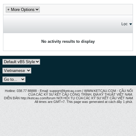
Lọc
No activity results to display
Hotline: 038.77 88888 - Email: support@ketcau.com | WWW.KETCAU.COM - CẦU NỐI
CỦA CÁC KỸ SƯ KẾT CẤU CÔNG TRÌNH, ĐỊA KỸ THUẬT VIỆT NAM.
DIỄN ĐÀN http://ketcau.com/forum NƠI HỘI TỤ CỦA CÁC KỸ SƯ KẾT CÂU VIỆT NAM
All times are GMT+7. This page was generated at cách đây 1 phút.