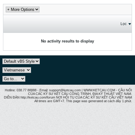
Lọc
No activity results to display
Hotline: 038.77 88888 - Email: support@ketcau.com | WWW.KETCAU.COM - CẦU NỐI
CỦA CÁC KỸ SƯ KẾT CẤU CÔNG TRÌNH, ĐỊA KỸ THUẬT VIỆT NAM.
DIỄN ĐÀN http://ketcau.com/forum NƠI HỘI TỤ CỦA CÁC KỸ SƯ KẾT CÂU VIỆT NAM
All times are GMT+7. This page was generated at cách đây 1 phút.