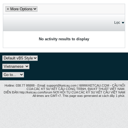
Lọc
No activity results to display
Hotline: 038.77 88888 - Email: support@ketcau.com | WWW.KETCAU.COM - CẦU NỐI
CỦA CÁC KỸ SƯ KẾT CẤU CÔNG TRÌNH, ĐỊA KỸ THUẬT VIỆT NAM.
DIỄN ĐÀN http://ketcau.com/forum NƠI HỘI TỤ CỦA CÁC KỸ SƯ KẾT CÂU VIỆT NAM
All times are GMT+7. This page was generated at cách đây 1 phút.