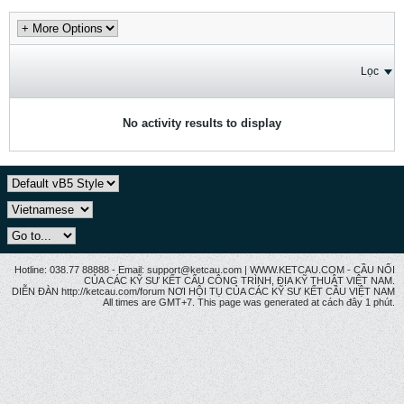
Lọc
No activity results to display
Hotline: 038.77 88888 - Email: support@ketcau.com | WWW.KETCAU.COM - CẦU NỐI
CỦA CÁC KỸ SƯ KẾT CẤU CÔNG TRÌNH, ĐỊA KỸ THUẬT VIỆT NAM.
DIỄN ĐÀN http://ketcau.com/forum NƠI HỘI TỤ CỦA CÁC KỸ SƯ KẾT CÂU VIỆT NAM
All times are GMT+7. This page was generated at cách đây 1 phút.