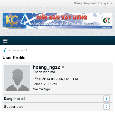
Đăng nhập hoặc Đăng kí
hoang_ng12
User Profile
hoang_ng12
Thành viên mới
Lần cuối: 14-08-2006, 06:03 PM
Joined: 25-05-2005
Nơi Cư Ngụ:
Ðang theo dõi
5
Subscribers
0