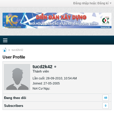
Đăng nhập hoặc Đăng kí
tucd2k42
User Profile
tucd2k42
Thành viên
Lần cuối: 28-09-2010, 10:54 AM
Joined: 27-05-2005
Nơi Cư Ngụ:
Ðang theo dõi
48
Subscribers
0