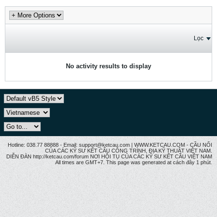
Lọc
No activity results to display
Hotline: 038.77 88888 - Email: support@ketcau.com | WWW.KETCAU.COM - CẦU NỐI
CỦA CÁC KỸ SƯ KẾT CẤU CÔNG TRÌNH, ĐỊA KỸ THUẬT VIỆT NAM.
DIỄN ĐÀN http://ketcau.com/forum NƠI HỘI TỤ CỦA CÁC KỸ SƯ KẾT CÂU VIỆT NAM
All times are GMT+7. This page was generated at cách đây 1 phút.