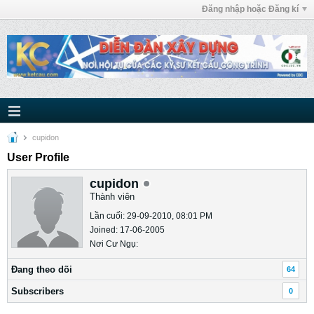
Đăng nhập hoặc Đăng kí
cupidon
User Profile
cupidon
Thành viên
Lần cuối: 29-09-2010, 08:01 PM
Joined: 17-06-2005
Nơi Cư Ngụ:
Ðang theo dõi
64
Subscribers
0