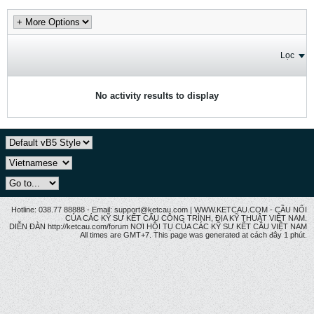
Lọc
No activity results to display
Hotline: 038.77 88888 - Email: support@ketcau.com | WWW.KETCAU.COM - CẦU NỐI
CỦA CÁC KỸ SƯ KẾT CẤU CÔNG TRÌNH, ĐỊA KỸ THUẬT VIỆT NAM.
DIỄN ĐÀN http://ketcau.com/forum NƠI HỘI TỤ CỦA CÁC KỸ SƯ KẾT CÂU VIỆT NAM
All times are GMT+7. This page was generated at cách đây 1 phút.