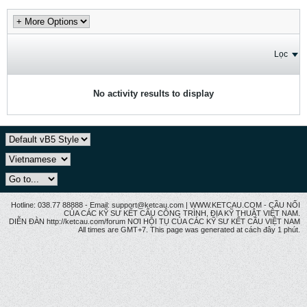
Lọc
No activity results to display
Hotline: 038.77 88888 - Email: support@ketcau.com | WWW.KETCAU.COM - CẦU NỐI
CỦA CÁC KỸ SƯ KẾT CẤU CÔNG TRÌNH, ĐỊA KỸ THUẬT VIỆT NAM.
DIỄN ĐÀN http://ketcau.com/forum NƠI HỘI TỤ CỦA CÁC KỸ SƯ KẾT CÂU VIỆT NAM
All times are GMT+7. This page was generated at cách đây 1 phút.