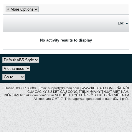
Lọc
No activity results to display
Hotline: 038.77 88888 - Email: support@ketcau.com | WWW.KETCAU.COM - CẦU NỐI
CỦA CÁC KỸ SƯ KẾT CẤU CÔNG TRÌNH, ĐỊA KỸ THUẬT VIỆT NAM.
DIỄN ĐÀN http://ketcau.com/forum NƠI HỘI TỤ CỦA CÁC KỸ SƯ KẾT CÂU VIỆT NAM
All times are GMT+7. This page was generated at cách đây 1 phút.