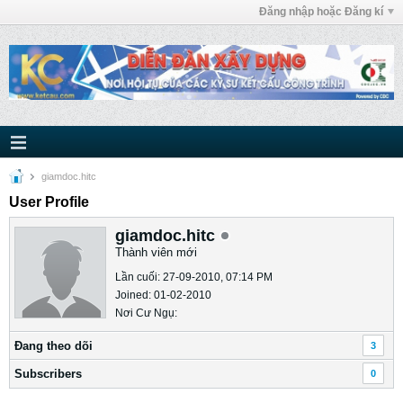
Đăng nhập hoặc Đăng kí
giamdoc.hitc
User Profile
giamdoc.hitc
Thành viên mới
Lần cuối: 27-09-2010, 07:14 PM
Joined: 01-02-2010
Nơi Cư Ngụ:
Ðang theo dõi
3
Subscribers
0