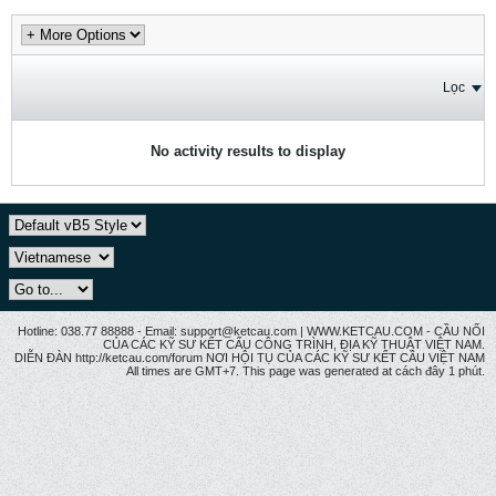
Lọc
No activity results to display
Hotline: 038.77 88888 - Email: support@ketcau.com | WWW.KETCAU.COM - CẦU NỐI
CỦA CÁC KỸ SƯ KẾT CẤU CÔNG TRÌNH, ĐỊA KỸ THUẬT VIỆT NAM.
DIỄN ĐÀN http://ketcau.com/forum NƠI HỘI TỤ CỦA CÁC KỸ SƯ KẾT CÂU VIỆT NAM
All times are GMT+7. This page was generated at cách đây 1 phút.