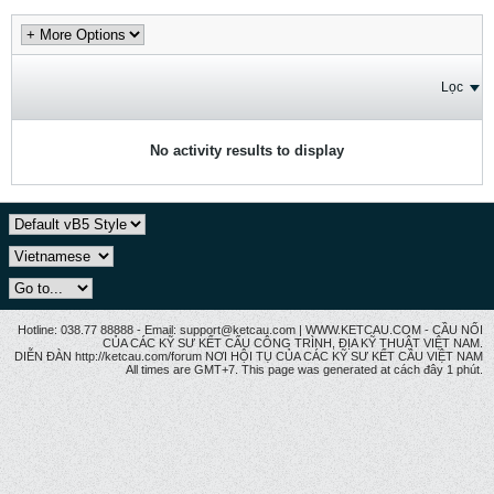
Lọc
No activity results to display
Hotline: 038.77 88888 - Email: support@ketcau.com | WWW.KETCAU.COM - CẦU NỐI
CỦA CÁC KỸ SƯ KẾT CẤU CÔNG TRÌNH, ĐỊA KỸ THUẬT VIỆT NAM.
DIỄN ĐÀN http://ketcau.com/forum NƠI HỘI TỤ CỦA CÁC KỸ SƯ KẾT CÂU VIỆT NAM
All times are GMT+7. This page was generated at cách đây 1 phút.