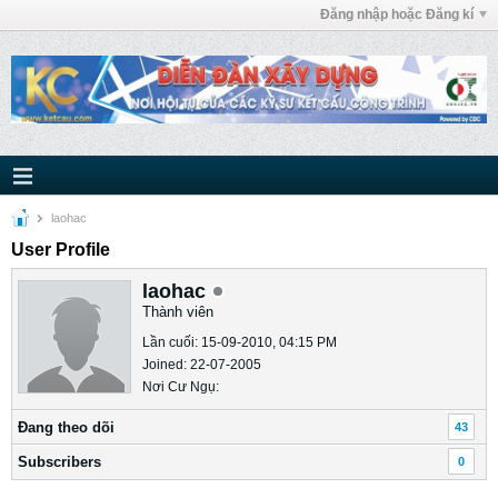
Đăng nhập hoặc Đăng kí
laohac
User Profile
laohac
Thành viên
Lần cuối: 15-09-2010, 04:15 PM
Joined: 22-07-2005
Nơi Cư Ngụ:
Ðang theo dõi
43
Subscribers
0