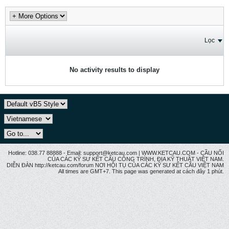
Lọc
No activity results to display
Hotline: 038.77 88888 - Email: support@ketcau.com | WWW.KETCAU.COM - CẦU NỐI
CỦA CÁC KỸ SƯ KẾT CẤU CÔNG TRÌNH, ĐỊA KỸ THUẬT VIỆT NAM.
DIỄN ĐÀN http://ketcau.com/forum NƠI HỘI TỤ CỦA CÁC KỸ SƯ KẾT CÂU VIỆT NAM
All times are GMT+7. This page was generated at cách đây 1 phút.