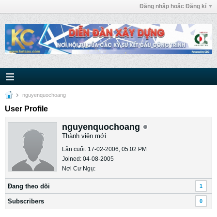
Đăng nhập hoặc Đăng kí
nguyenquochoang
User Profile
nguyenquochoang
Thành viên mới
Lần cuối: 17-02-2006, 05:02 PM
Joined: 04-08-2005
Nơi Cư Ngụ:
Ðang theo dõi
1
Subscribers
0