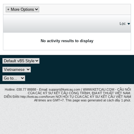
Lọc
No activity results to display
Hotline: 038.77 88888 - Email: support@ketcau.com | WWW.KETCAU.COM - CẦU NỐI
CỦA CÁC KỸ SƯ KẾT CẤU CÔNG TRÌNH, ĐỊA KỸ THUẬT VIỆT NAM.
DIỄN ĐÀN http://ketcau.com/forum NƠI HỘI TỤ CỦA CÁC KỸ SƯ KẾT CÂU VIỆT NAM
All times are GMT+7. This page was generated at cách đây 1 phút.