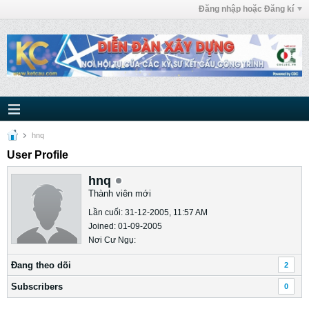
Đăng nhập hoặc Đăng kí
hnq
User Profile
hnq
Thành viên mới
Lần cuối: 31-12-2005, 11:57 AM
Joined: 01-09-2005
Nơi Cư Ngụ:
Ðang theo dõi
2
Subscribers
0