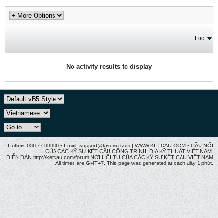
Lọc
No activity results to display
Hotline: 038.77 88888 - Email: support@ketcau.com | WWW.KETCAU.COM - CẦU NỐI
CỦA CÁC KỸ SƯ KẾT CẤU CÔNG TRÌNH, ĐỊA KỸ THUẬT VIỆT NAM.
DIỄN ĐÀN http://ketcau.com/forum NƠI HỘI TỤ CỦA CÁC KỸ SƯ KẾT CÂU VIỆT NAM
All times are GMT+7. This page was generated at cách đây 1 phút.