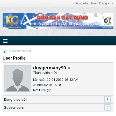
Đăng nhập hoặc Đăng kí
duygermany99
User Profile
duygermany99
Thành viên mới
Lần cuối: 12-04-2010, 08:32 AM
Joined: 02-04-2010
Nơi Cư Ngụ:
Ðang theo dõi
1
Subscribers
0