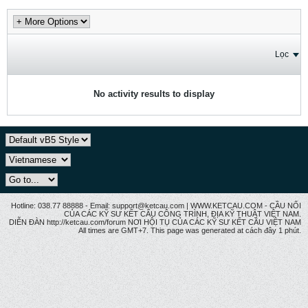
Lọc
No activity results to display
Hotline: 038.77 88888 - Email: support@ketcau.com | WWW.KETCAU.COM - CẦU NỐI
CỦA CÁC KỸ SƯ KẾT CẤU CÔNG TRÌNH, ĐỊA KỸ THUẬT VIỆT NAM.
DIỄN ĐÀN http://ketcau.com/forum NƠI HỘI TỤ CỦA CÁC KỸ SƯ KẾT CÂU VIỆT NAM
All times are GMT+7. This page was generated at cách đây 1 phút.