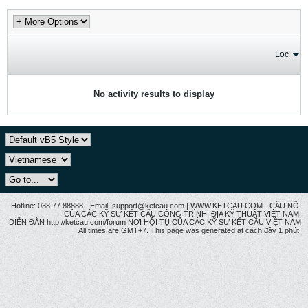
Lọc
No activity results to display
Hotline: 038.77 88888 - Email: support@ketcau.com | WWW.KETCAU.COM - CẦU NỐI
CỦA CÁC KỸ SƯ KẾT CẤU CÔNG TRÌNH, ĐỊA KỸ THUẬT VIỆT NAM.
DIỄN ĐÀN http://ketcau.com/forum NƠI HỘI TỤ CỦA CÁC KỸ SƯ KẾT CÂU VIỆT NAM
All times are GMT+7. This page was generated at cách đây 1 phút.