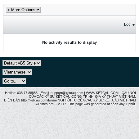
Lọc
No activity results to display
Hotline: 038.77 88888 - Email: support@ketcau.com | WWW.KETCAU.COM - CẦU NỐI
CỦA CÁC KỸ SƯ KẾT CẤU CÔNG TRÌNH, ĐỊA KỸ THUẬT VIỆT NAM.
DIỄN ĐÀN http://ketcau.com/forum NƠI HỘI TỤ CỦA CÁC KỸ SƯ KẾT CÂU VIỆT NAM
All times are GMT+7. This page was generated at cách đây 1 phút.