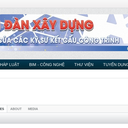
PHÁP LUẬT
BIM - CÔNG NGHỆ
THƯ VIỆN
TUYỂN DỤNG
IES
ABOUT
MEDIA