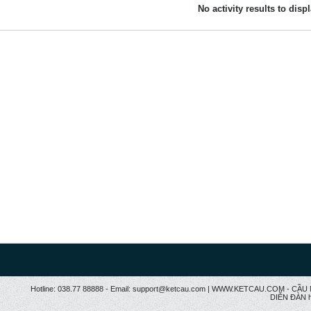
No activity results to disp
Hotline: 038.77 88888 - Email: support@ketcau.com | WWW.KETCAU.COM - 
DIỄN ĐÀN h