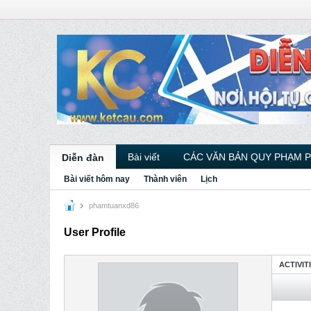
Bài viết
CÁC VĂN BẢN QUY PHẠM 
Diễn đàn
Bài viết hôm nay
Thành viên
Lịch
phamtuanxd86
User Profile
ACTIVIT