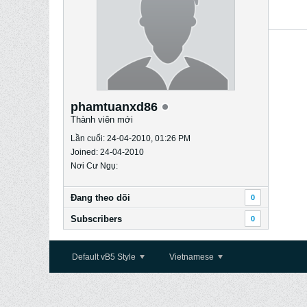
phamtuanxd86
Thành viên mới
Lần cuối: 24-04-2010, 01:26 PM
Joined: 24-04-2010
Nơi Cư Ngụ:
Ðang theo dõi
0
Subscribers
0
Default vB5 Style
Vietnamese