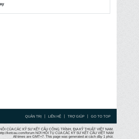
lay
QUẢN TRỊ
LIÊN HỆ
TRỢ GIÚP
GO TO TOP
CẦU NỐI CỦA CÁC KỸ SƯ KẾT CẤU CÔNG TRÌNH, ĐỊA KỸ THUẬT VIỆT NAM.
ttp://ketcau.com/forum NƠI HỘI TỤ CỦA CÁC KỸ SƯ KẾT CÂU VIỆT NAM
All times are GMT+7. This page was generated at cách đây 1 phút.