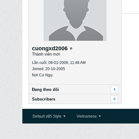
cuongxd2006
Thành viên mới
Lần cuối: 08-01-2006, 11:48 AM
Joined: 20-10-2005
Nơi Cư Ngụ:
Ðang theo dõi
4
Subscribers
0
Default vB5 Style
Vietnamese