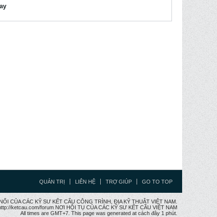
lay
QUẢN TRỊ
LIÊN HỆ
TRỢ GIÚP
GO TO TOP
CẦU NỐI CỦA CÁC KỸ SƯ KẾT CẤU CÔNG TRÌNH, ĐỊA KỸ THUẬT VIỆT NAM.
ttp://ketcau.com/forum NƠI HỘI TỤ CỦA CÁC KỸ SƯ KẾT CÂU VIỆT NAM
All times are GMT+7. This page was generated at cách đây 1 phút.