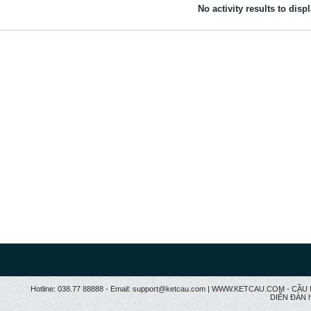
No activity results to disp
Hotline: 038.77 88888 - Email: support@ketcau.com | WWW.KETCAU.COM - 
DIỄN ĐÀN h