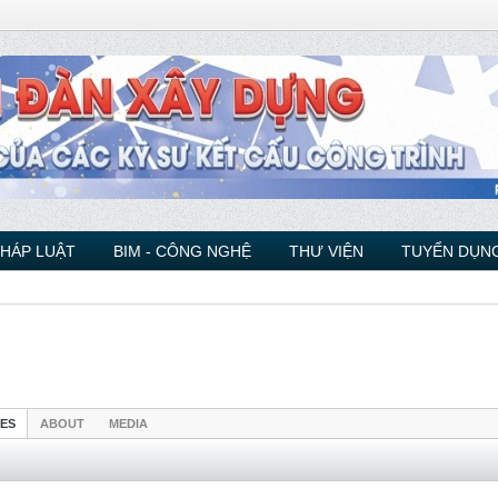
PHÁP LUẬT
BIM - CÔNG NGHỆ
THƯ VIỆN
TUYỂN DỤNG
IES
ABOUT
MEDIA