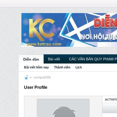
Bài viết
CÁC VĂN BẢN QUY PHẠM 
Diễn đàn
Bài viết hôm nay
Thành viên
Lịch
cuongxd2006
User Profile
ACTIVIT