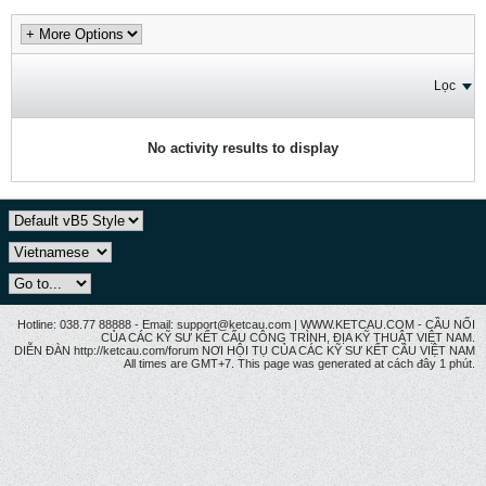
Lọc
No activity results to display
Hotline: 038.77 88888 - Email: support@ketcau.com | WWW.KETCAU.COM - CẦU NỐI
CỦA CÁC KỸ SƯ KẾT CẤU CÔNG TRÌNH, ĐỊA KỸ THUẬT VIỆT NAM.
DIỄN ĐÀN http://ketcau.com/forum NƠI HỘI TỤ CỦA CÁC KỸ SƯ KẾT CÂU VIỆT NAM
All times are GMT+7. This page was generated at cách đây 1 phút.