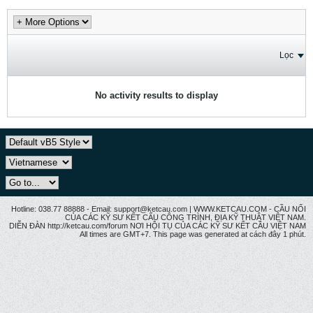
Lọc
No activity results to display
Hotline: 038.77 88888 - Email: support@ketcau.com | WWW.KETCAU.COM - CẦU NỐI
CỦA CÁC KỸ SƯ KẾT CẤU CÔNG TRÌNH, ĐỊA KỸ THUẬT VIỆT NAM.
DIỄN ĐÀN http://ketcau.com/forum NƠI HỘI TỤ CỦA CÁC KỸ SƯ KẾT CÂU VIỆT NAM
All times are GMT+7. This page was generated at cách đây 1 phút.