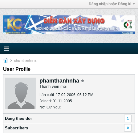
Đăng nhập hoặc Đăng kí
phamthanhnha
User Profile
phamthanhnha
Thành viên mới
Lần cuối: 17-02-2006, 05:12 PM
Joined: 01-11-2005
Nơi Cư Ngụ:
Ðang theo dõi
1
Subscribers
0