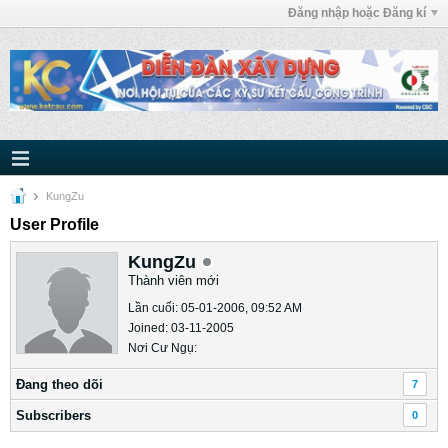
Đăng nhập hoặc Đăng kí
KungZu
User Profile
KungZu
Thành viên mới
Lần cuối: 05-01-2006, 09:52 AM
Joined: 03-11-2005
Nơi Cư Ngụ:
Ðang theo dõi
7
Subscribers
0