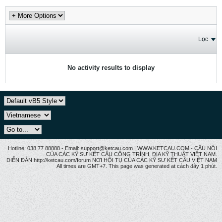
Lọc
No activity results to display
Hotline: 038.77 88888 - Email: support@ketcau.com | WWW.KETCAU.COM - CẦU NỐI
CỦA CÁC KỸ SƯ KẾT CẤU CÔNG TRÌNH, ĐỊA KỸ THUẬT VIỆT NAM.
DIỄN ĐÀN http://ketcau.com/forum NƠI HỘI TỤ CỦA CÁC KỸ SƯ KẾT CÂU VIỆT NAM
All times are GMT+7. This page was generated at cách đây 1 phút.