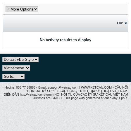
Lọc
No activity results to display
Hotline: 038.77 88888 - Email: support@ketcau.com | WWW.KETCAU.COM - CẦU NỐI
CỦA CÁC KỸ SƯ KẾT CẤU CÔNG TRÌNH, ĐỊA KỸ THUẬT VIỆT NAM.
DIỄN ĐÀN http://ketcau.com/forum NƠI HỘI TỤ CỦA CÁC KỸ SƯ KẾT CÂU VIỆT NAM
All times are GMT+7. This page was generated at cách đây 1 phút.