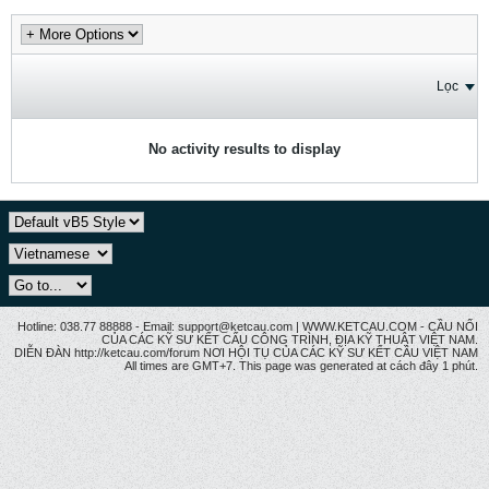
Lọc
No activity results to display
Hotline: 038.77 88888 - Email: support@ketcau.com | WWW.KETCAU.COM - CẦU NỐI
CỦA CÁC KỸ SƯ KẾT CẤU CÔNG TRÌNH, ĐỊA KỸ THUẬT VIỆT NAM.
DIỄN ĐÀN http://ketcau.com/forum NƠI HỘI TỤ CỦA CÁC KỸ SƯ KẾT CÂU VIỆT NAM
All times are GMT+7. This page was generated at cách đây 1 phút.