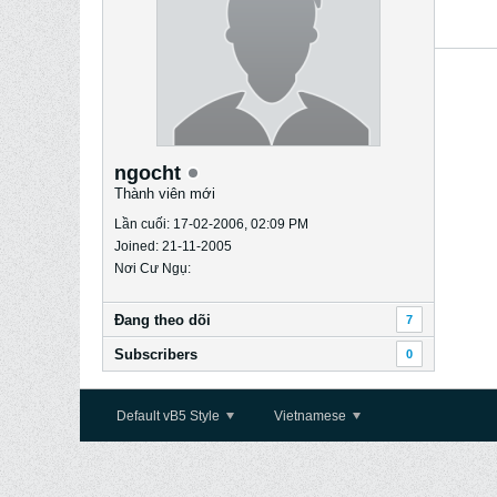
ngocht
Thành viên mới
Lần cuối: 17-02-2006, 02:09 PM
Joined: 21-11-2005
Nơi Cư Ngụ:
Ðang theo dõi
7
Subscribers
0
Default vB5 Style
Vietnamese