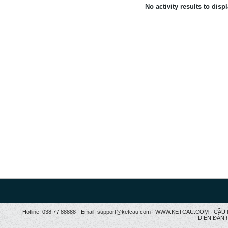
No activity results to disp
Hotline: 038.77 88888 - Email: support@ketcau.com | WWW.KETCAU.COM - 
DIỄN ĐÀN h