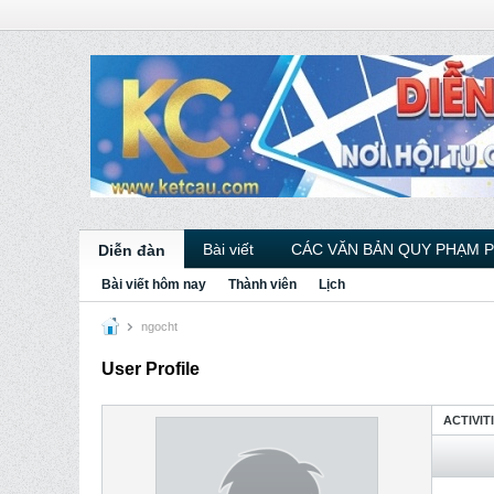
Bài viết
CÁC VĂN BẢN QUY PHẠM 
Diễn đàn
Bài viết hôm nay
Thành viên
Lịch
ngocht
User Profile
ACTIVIT