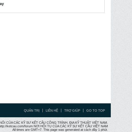
lay
QUẢN TRỊ
LIÊN HỆ
TRỢ GIÚP
GO TO TOP
CẦU NỐI CỦA CÁC KỸ SƯ KẾT CẤU CÔNG TRÌNH, ĐỊA KỸ THUẬT VIỆT NAM.
ttp://ketcau.com/forum NƠI HỘI TỤ CỦA CÁC KỸ SƯ KẾT CÂU VIỆT NAM
All times are GMT+7. This page was generated at cách đây 1 phút.