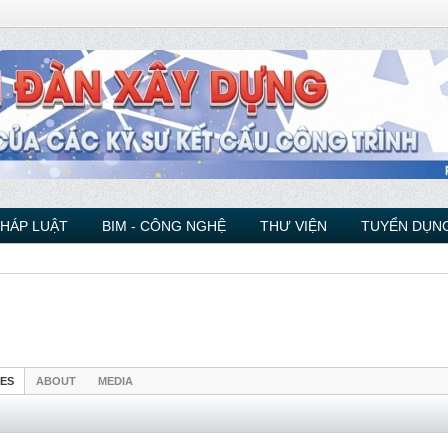
PHÁP LUẬT
BIM - CÔNG NGHỆ
THƯ VIỆN
TUYỂN DỤNG
IES
ABOUT
MEDIA