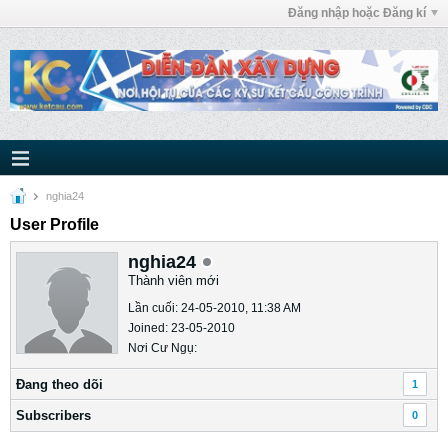
Đăng nhập hoặc Đăng kí
nghia24
User Profile
nghia24
Thành viên mới
Lần cuối: 24-05-2010, 11:38 AM
Joined: 23-05-2010
Nơi Cư Ngụ:
Ðang theo dõi
1
Subscribers
0