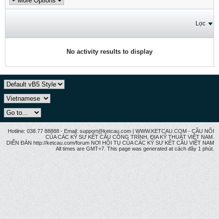
Lọc
No activity results to display
Hotline: 038.77 88888 - Email: support@ketcau.com | WWW.KETCAU.COM - CẦU NỐI
CỦA CÁC KỸ SƯ KẾT CẤU CÔNG TRÌNH, ĐỊA KỸ THUẬT VIỆT NAM.
DIỄN ĐÀN http://ketcau.com/forum NƠI HỘI TỤ CỦA CÁC KỸ SƯ KẾT CÂU VIỆT NAM
All times are GMT+7. This page was generated at cách đây 1 phút.