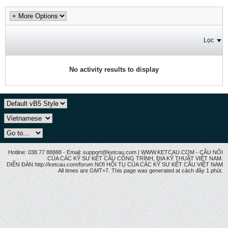
Lọc
No activity results to display
Hotline: 038.77 88888 - Email: support@ketcau.com | WWW.KETCAU.COM - CẦU NỐI
CỦA CÁC KỸ SƯ KẾT CẤU CÔNG TRÌNH, ĐỊA KỸ THUẬT VIỆT NAM.
DIỄN ĐÀN http://ketcau.com/forum NƠI HỘI TỤ CỦA CÁC KỸ SƯ KẾT CÂU VIỆT NAM
All times are GMT+7. This page was generated at cách đây 1 phút.