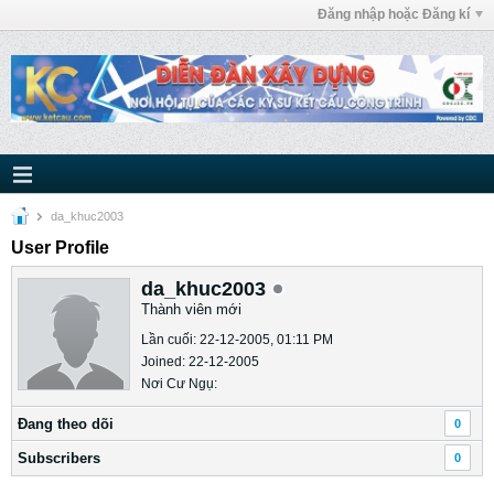
Đăng nhập hoặc Đăng kí
da_khuc2003
User Profile
da_khuc2003
Thành viên mới
Lần cuối: 22-12-2005, 01:11 PM
Joined: 22-12-2005
Nơi Cư Ngụ:
Ðang theo dõi
0
Subscribers
0