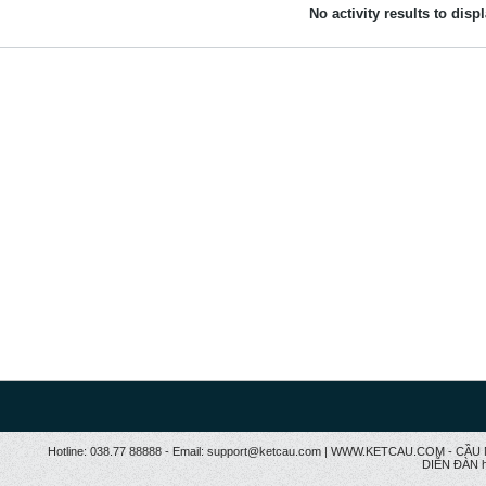
No activity results to disp
Hotline: 038.77 88888 - Email: support@ketcau.com | WWW.KETCAU.COM - 
DIỄN ĐÀN h