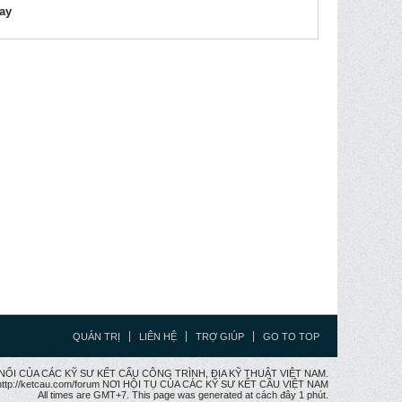
lay
QUẢN TRỊ
LIÊN HỆ
TRỢ GIÚP
GO TO TOP
CẦU NỐI CỦA CÁC KỸ SƯ KẾT CẤU CÔNG TRÌNH, ĐỊA KỸ THUẬT VIỆT NAM.
ttp://ketcau.com/forum NƠI HỘI TỤ CỦA CÁC KỸ SƯ KẾT CÂU VIỆT NAM
All times are GMT+7. This page was generated at cách đây 1 phút.