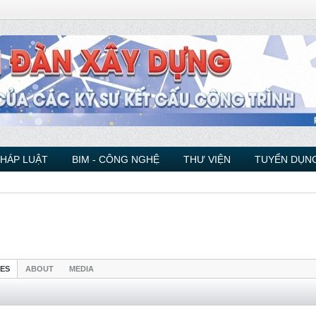
PHÁP LUẬT
BIM - CÔNG NGHỆ
THƯ VIỆN
TUYỂN DỤNG
IES
ABOUT
MEDIA