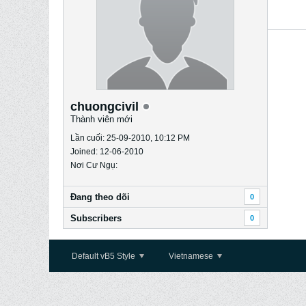
chuongcivil
Thành viên mới
Lần cuối: 25-09-2010, 10:12 PM
Joined: 12-06-2010
Nơi Cư Ngụ:
Ðang theo dõi
0
Subscribers
0
Default vB5 Style
Vietnamese