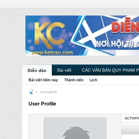
Bài viết
CÁC VĂN BẢN QUY PHẠM 
Diễn đàn
Bài viết hôm nay
Thành viên
Lịch
chuongcivil
User Profile
ACTIVIT