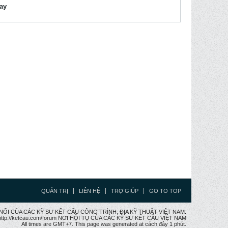
lay
QUẢN TRỊ
LIÊN HỆ
TRỢ GIÚP
GO TO TOP
CẦU NỐI CỦA CÁC KỸ SƯ KẾT CẤU CÔNG TRÌNH, ĐỊA KỸ THUẬT VIỆT NAM.
ttp://ketcau.com/forum NƠI HỘI TỤ CỦA CÁC KỸ SƯ KẾT CÂU VIỆT NAM
All times are GMT+7. This page was generated at cách đây 1 phút.