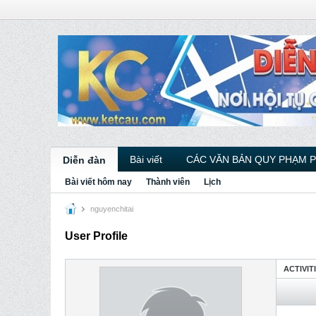
Bài viết
CÁC VĂN BẢN QUY PHẠM 
Diễn đàn
Bài viết hôm nay
Thành viên
Lịch
nguyenchitai
User Profile
ACTIVIT