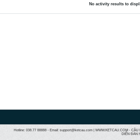
No activity results to disp
Hotline: 038.77 88888 - Email: support@ketcau.com | WWW.KETCAU.COM - 
DIỄN ĐÀN h