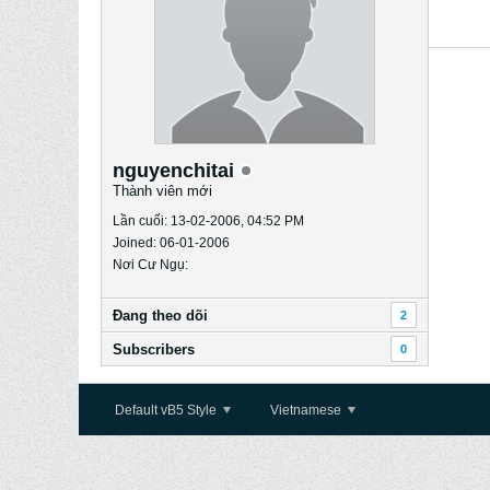
nguyenchitai
Thành viên mới
Lần cuối: 13-02-2006, 04:52 PM
Joined: 06-01-2006
Nơi Cư Ngụ:
Ðang theo dõi
2
Subscribers
0
Default vB5 Style
Vietnamese