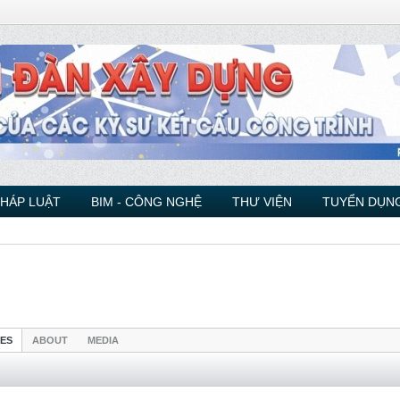
PHÁP LUẬT
BIM - CÔNG NGHỆ
THƯ VIỆN
TUYỂN DỤNG
IES
ABOUT
MEDIA