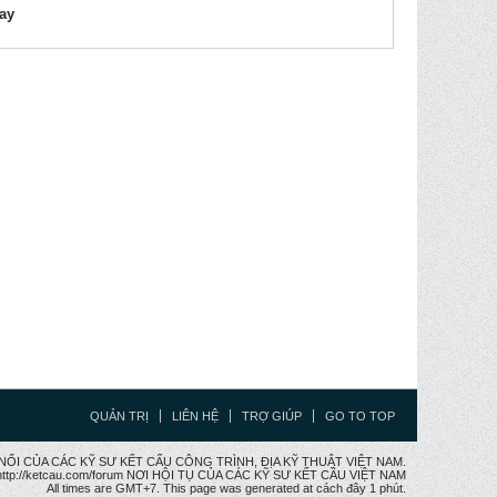
lay
QUẢN TRỊ
LIÊN HỆ
TRỢ GIÚP
GO TO TOP
CẦU NỐI CỦA CÁC KỸ SƯ KẾT CẤU CÔNG TRÌNH, ĐỊA KỸ THUẬT VIỆT NAM.
ttp://ketcau.com/forum NƠI HỘI TỤ CỦA CÁC KỸ SƯ KẾT CÂU VIỆT NAM
All times are GMT+7. This page was generated at cách đây 1 phút.