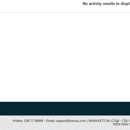
No activity results to disp
Hotline: 038.77 88888 - Email: support@ketcau.com | WWW.KETCAU.COM - 
DIỄN ĐÀN h