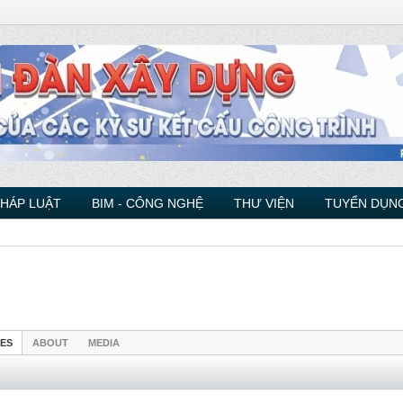
PHÁP LUẬT
BIM - CÔNG NGHỆ
THƯ VIỆN
TUYỂN DỤNG
IES
ABOUT
MEDIA