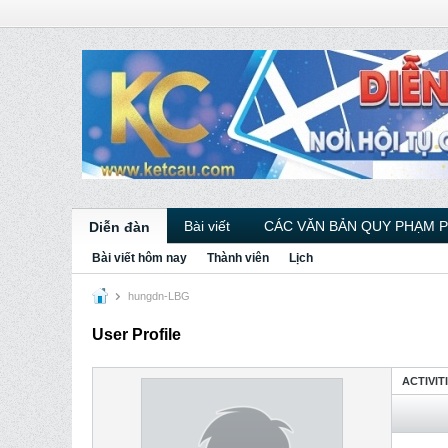
Bài viết
CÁC VĂN BẢN QUY PHẠM 
Diễn đàn
Bài viết hôm nay
Thành viên
Lịch
hungdn-LBG
User Profile
ACTIVIT