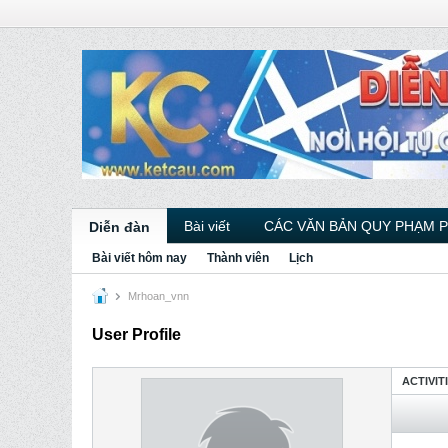
Bài viết
CÁC VĂN BẢN QUY PHẠM 
Diễn đàn
Bài viết hôm nay
Thành viên
Lịch
Mrhoan_vnn
User Profile
ACTIVIT