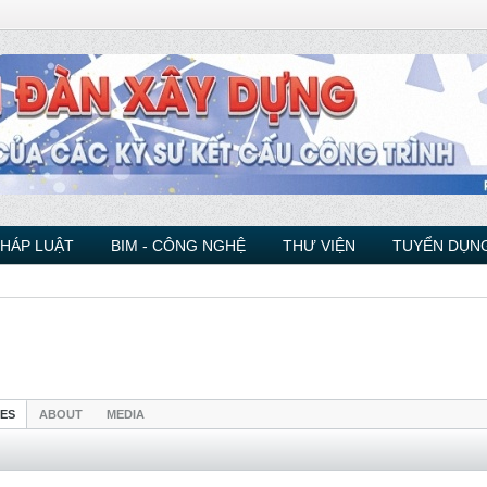
PHÁP LUẬT
BIM - CÔNG NGHỆ
THƯ VIỆN
TUYỂN DỤNG
IES
ABOUT
MEDIA