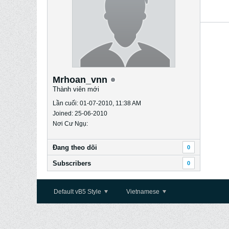
Mrhoan_vnn
Thành viên mới
Lần cuối: 01-07-2010, 11:38 AM
Joined: 25-06-2010
Nơi Cư Ngụ:
Ðang theo dõi
0
Subscribers
0
Default vB5 Style
Vietnamese