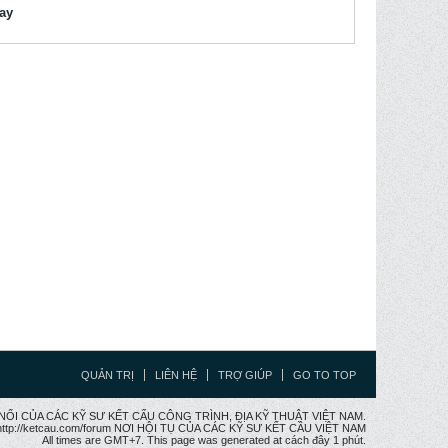
lay
QUẢN TRỊ
LIÊN HỆ
TRỢ GIÚP
GO TO TOP
CẦU NỐI CỦA CÁC KỸ SƯ KẾT CẤU CÔNG TRÌNH, ĐỊA KỸ THUẬT VIỆT NAM.
ttp://ketcau.com/forum NƠI HỘI TỤ CỦA CÁC KỸ SƯ KẾT CÂU VIỆT NAM
All times are GMT+7. This page was generated at cách đây 1 phút.