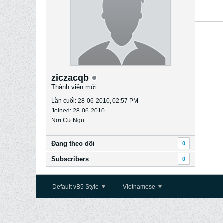
ziczacqb
Thành viên mới
Lần cuối: 28-06-2010, 02:57 PM
Joined: 28-06-2010
Nơi Cư Ngụ:
Ðang theo dõi
0
Subscribers
0
Default vB5 Style
Vietnamese