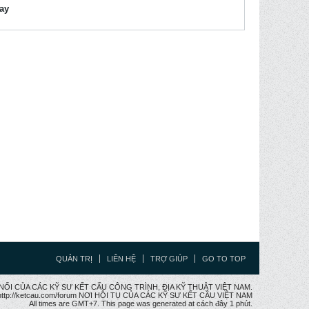
lay
QUẢN TRỊ
LIÊN HỆ
TRỢ GIÚP
GO TO TOP
CẦU NỐI CỦA CÁC KỸ SƯ KẾT CẤU CÔNG TRÌNH, ĐỊA KỸ THUẬT VIỆT NAM.
ttp://ketcau.com/forum NƠI HỘI TỤ CỦA CÁC KỸ SƯ KẾT CÂU VIỆT NAM
All times are GMT+7. This page was generated at cách đây 1 phút.