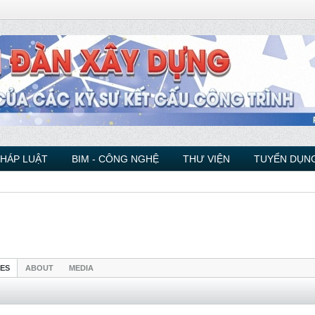
PHÁP LUẬT
BIM - CÔNG NGHỆ
THƯ VIỆN
TUYỂN DỤNG
IES
ABOUT
MEDIA