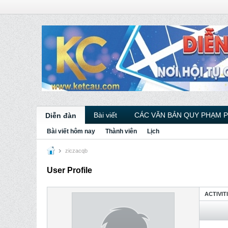
Bài viết
CÁC VĂN BẢN QUY PHẠM 
Diễn đàn
Bài viết hôm nay
Thành viên
Lịch
ziczacqb
User Profile
ACTIVIT