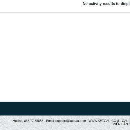
No activity results to disp
Hotline: 038.77 88888 - Email: support@ketcau.com | WWW.KETCAU.COM - 
DIỄN ĐÀN h