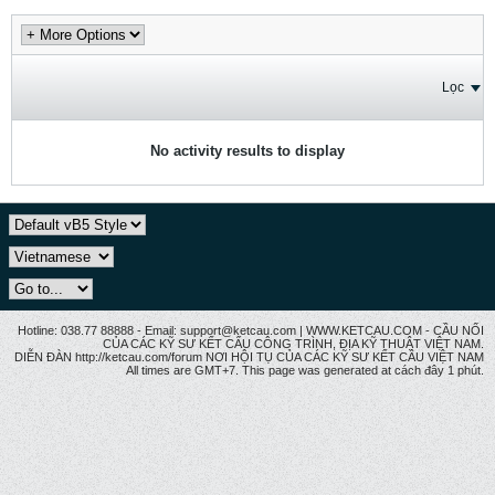
Lọc
No activity results to display
Hotline: 038.77 88888 - Email: support@ketcau.com | WWW.KETCAU.COM - CẦU NỐI
CỦA CÁC KỸ SƯ KẾT CẤU CÔNG TRÌNH, ĐỊA KỸ THUẬT VIỆT NAM.
DIỄN ĐÀN http://ketcau.com/forum NƠI HỘI TỤ CỦA CÁC KỸ SƯ KẾT CÂU VIỆT NAM
All times are GMT+7. This page was generated at cách đây 1 phút.