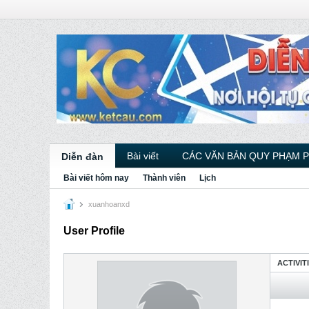
Bài viết
CÁC VĂN BẢN QUY PHẠM 
Diễn đàn
Bài viết hôm nay
Thành viên
Lịch
xuanhoanxd
User Profile
ACTIVIT