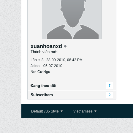
xuanhoanxd
Thành viên mới
Lần cuối: 28-09-2010, 08:42 PM
Joined: 05-07-2010
Nơi Cư Ngụ:
Ðang theo dõi
7
Subscribers
0
Default vB5 Style
Vietnamese