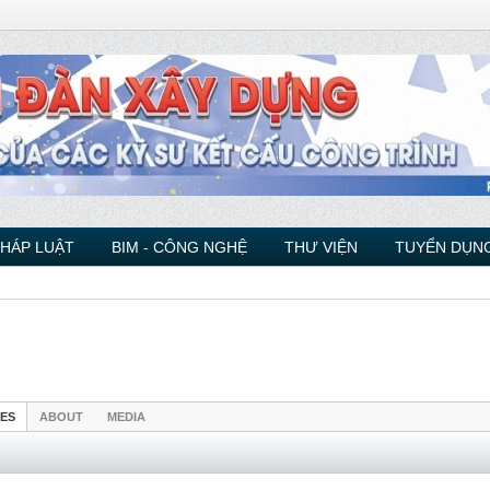
PHÁP LUẬT
BIM - CÔNG NGHỆ
THƯ VIỆN
TUYỂN DỤNG
IES
ABOUT
MEDIA