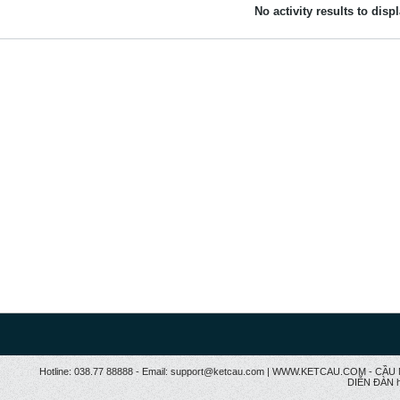
No activity results to disp
Hotline: 038.77 88888 - Email: support@ketcau.com | WWW.KETCAU.COM - 
DIỄN ĐÀN h