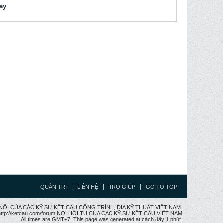
lay
QUẢN TRỊ
LIÊN HỆ
TRỢ GIÚP
GO TO TOP
CẦU NỐI CỦA CÁC KỸ SƯ KẾT CẤU CÔNG TRÌNH, ĐỊA KỸ THUẬT VIỆT NAM.
ttp://ketcau.com/forum NƠI HỘI TỤ CỦA CÁC KỸ SƯ KẾT CÂU VIỆT NAM
All times are GMT+7. This page was generated at cách đây 1 phút.